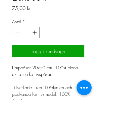
Pris
75,00 kr
Antal
*
Lägg i kundvagn
Limppåsar 20x50 cm. 100st plana 
extra starka fryspåsar.
Tillverkade i ren LD-Polyeten och 
godkända för livsmedel. 100% 
återvinningsbara.
MittPlast