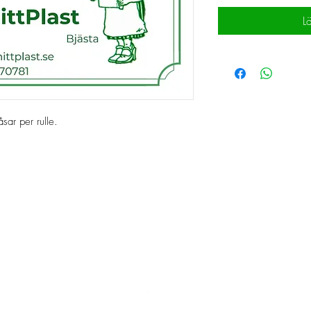
L
ar per rulle. 