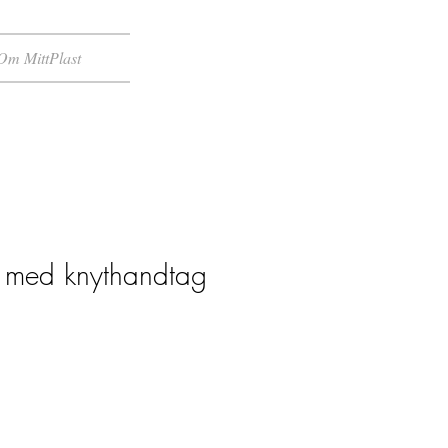
Om MittPlast
 med knythandtag