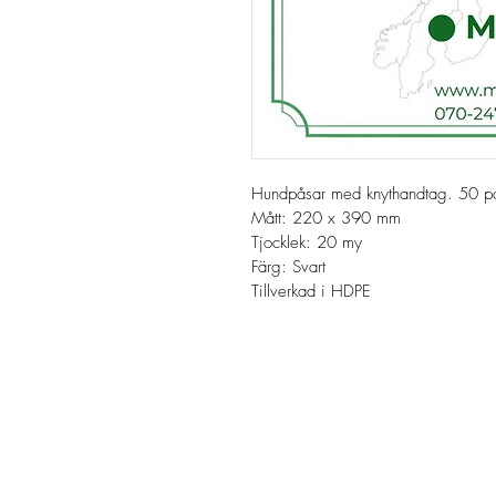
Hundpåsar med knythandtag. 50 pås
Mått: 220 x 390 mm
Tjocklek: 20 my
Färg: Svart
Tillverkad i HDPE
MittPlast